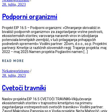
28. julija, 2023
Podporni organizmi
Projekt EIP 16.5 – Podporni organizmi: »Ohranjanje skrivališč in
bivališč podpornih organizmov za zagotavljanje vrstne pestrosti,
ekosistemskih storitev, varovanja naravnih virov in izboljšanja
potenciala kmetijskih zemljišč, v luči prilagajanja prihajajočih
podnebnih sprememb« Vodilni partner: 2Dom, d.o.o., so.p. Projektni
partnerji: Kmetije iz različnih slovenskih regij: Trajanje projekta: maj
2022 – maj 2025 Namen projekta Poglavitni namen […]
READ MORE
Nekategorizirano
/
28. julija, 2023
Cvetoči travniki
Naslov projekta:EIP 16.5 CVETOČI TRAVNIKI»Vključevanje
ekosistemskih storitev v trajnostno kmetijstvo na primeru
zagotavljanja vrstnepestrosti cvetočih travnikov« Vodilni partner:
Zavod Makrobios Panonija so.p.Vodja projekta: Neža Mahorčič, univ.