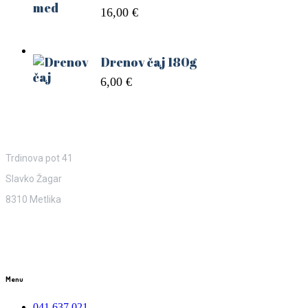
16,00
€
Drenov čaj 180g
6,00
€
Naslov
Trdinova pot 41
Slavko Žagar
8310 Metlika
Menu
041 637 021