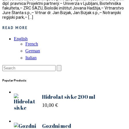
dipl. pravnica Projektni partnerji:– Univerza v Ljubljani, Biotehniška
fakulteta,– ZRC SAZU, Biološki inštitut Jovana Hadžija,– Vrtnarstvo
Jure Štanta s.p.,– Vrtnar dr. Jan Bizjak, Jan Bizjak s.p.,– Notranjski
regijski park,– […]
READ MORE
English
French
German
Italian
Search
for:
Popular Products
Hidrolat sivke 200 ml
10,00
€
Gozdni med