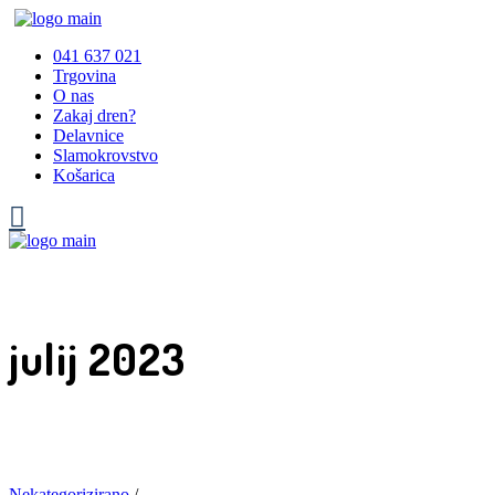
041 637 021
Trgovina
O nas
Zakaj dren?
Delavnice
Slamokrovstvo
Košarica
julij 2023
Nekategorizirano
/